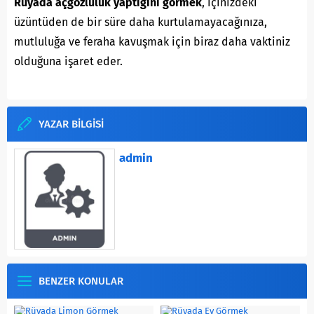
Rüyada açgözlülük yaptığını görmek
, içinizdeki
üzüntüden de bir süre daha kurtulamayacağınıza,
mutluluğa ve feraha kavuşmak için biraz daha vaktiniz
olduğuna işaret eder.
YAZAR BİLGİSİ
admin
BENZER KONULAR