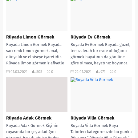
Rüyada Limon Görmek
Rüyada Ev Görmek
Rüyada Limon Görmek Rüyada
Rüyada Ev Görmek Rüyada güzel,
sarı renk limon görmek, mal,
temiz, ferah bir evde olduğunu
dünyalık ve elbiseye işaretidir.
görmek hayatının da gönlüne
Rüyada limon görmeniz afiyetle
göre olması, hayatınız boyunca
tüketilen rızk ile...
güven içinde...
01.03.2021
505
0
22.01.2021
971
0
Rüyada Adak Görmek
Rüyada Villa Görmek
Rüyada Adak Görmek Kişinin
Rüyada Villa Görmek Rüya
rüyasında bir şey adadığını
Tabirleri kategorimizde bu günkü
görmesi, hayırlı bir işe önder
Rüyamız “ Rüyada Villa Görmek ”