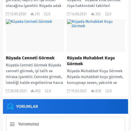
olacağına işarettir. Rüyada adak
rüya hakkındaki tabirleri
adadığını görmek, kişinin...
buradan okuyabilirsiniz.
12.05.2020
215
0
14.06.2021
302
0
Rüyanız...
Rüyada Cenneti Görmek
Rüyada Muhabbet Kuşu
Görmek
Rüyada Cenneti Görmek Rüyada
cenneti görmek, iyi talih ve
Rüyada Muhabbet Kuşu Görmek
mirasa işarettir. Cennete girmek,
Rüyada muhabbet kuşu görmek,
istediği halde engellenirse hacca
konuşmayı seven, yakınlık ve
gidemeyeceğine işarettir.
içtenlik gösteren arkadaş bir
28.08.2021
862
0
15.03.2021
828
0
Cennet kapılarından birinin...
kişiye yorulur. Bekar bir...
YORUMLAR