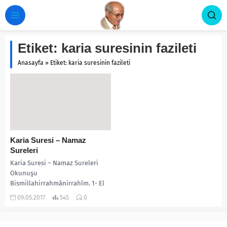
Etiket:
karia suresinin fazileti
Anasayfa
»
Etiket: karia suresinin fazileti
Karia Suresi – Namaz
Sureleri
Karia Suresi – Namaz Sureleri
Okunuşu
Bismillahirrahmânirrahîm. 1- El
kariah 2- Mel kariah 3- Ve ma
09.05.2017
545
0
edrake mel kariah 4-...