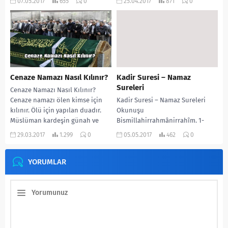
07.05.2017
655
0
25.04.2017
871
0
ahracetilerdu eskaleha 3- Ve
bozmadığı konusunda...
kalel insanü...
Cenaze Namazı Nasıl Kılınır?
Kadir Suresi – Namaz
Sureleri
Cenaze Namazı Nasıl Kılınır?
Cenaze namazı ölen kimse için
Kadir Suresi – Namaz Sureleri
kılınır. Ölü için yapılan duadır.
Okunuşu
Müslüman kardeşin günah ve
Bismillahirrahmânirrahîm. 1-
kusurlarının bağışlanmasını...
İnna enzelnahü fiy leyletilkadr 2-
29.03.2017
1.299
0
05.05.2017
462
0
Ve ma edrake ma leyletülkadr 3-
Leyletülkadri...
YORUMLAR