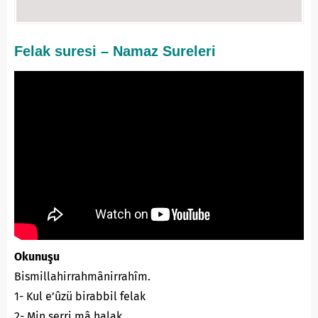
Felak suresi – Namaz Sureleri
Okunuşu
Bismillahirrahmânirrahîm.
1- Kul e’ûzü birabbil felak
2- Min şerri mâ halak