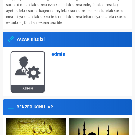
suresi dinle
,
felak suresi ezberle
,
felak suresi indir
,
felak suresi kaç
ayettir
,
felak suresi kaçıncı sure
,
felak suresi kelime meali
,
felak suresi
meali diyanet
,
felak suresi tefsiri
,
felak suresi tefsiri diyanet
,
felak suresi
ve anlamı
,
felak suresinin ana fikri
YAZAR BİLGİSİ
admin
BENZER KONULAR