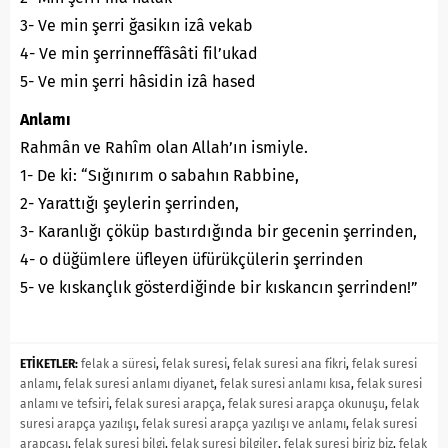
3- Ve min şerri ğasikın izâ vekab
4- Ve min şerrinneffâsâti fil’ukad
5- Ve min şerri hâsidin izâ hased
Anlamı
Rahmân ve Rahîm olan Allah’ın ismiyle.
1- De ki: “Sığınırım o sabahın Rabbine,
2- Yarattığı şeylerin şerrinden,
3- Karanlığı çöküp bastırdığında bir gecenin şerrinden,
4- o düğümlere üfleyen üfürükçülerin şerrinden
5- ve kıskançlık gösterdiğinde bir kıskancın şerrinden!”
ETİKETLER:
felak a süresi
,
felak suresi
,
felak suresi ana fikri
,
felak suresi
anlamı
,
felak suresi anlamı diyanet
,
felak suresi anlamı kısa
,
felak suresi
anlamı ve tefsiri
,
felak suresi arapça
,
felak suresi arapça okunuşu
,
felak
suresi arapça yazılışı
,
felak suresi arapça yazılışı ve anlamı
,
felak suresi
arapçası
,
felak suresi bilgi
,
felak suresi bilgiler
,
felak suresi biriz biz
,
felak