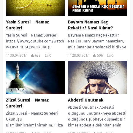
Yasin Suresi – Namaz
Bayram Namazı Kaç
Sureleri
Rekattır? Nasıl Kılınır?
Yasin Suresi – Namaz Sureleri
Bayram Namazı Kaç Rekattır?
https://www.youtube.com/watch?
Nasıl Kılınır? Bayram namazları,
v=Eu9aF1UGQ8M Okunuşu
müslümanlar arasindaki birlik ve
Bismillahirrahmânirrahîm. 1-
beraberligin güzel bir göstergesi
30.04.2017
638
0
28.03.2017
506
0
Yasin 2- Vel kur’anil hakiym 3-
olarak bayramların birinci
İnneke le minel murseliyn 4-...
günü,...
Zilzal Suresi – Namaz
Abdesti Unutmak
Sureleri
Abdesti Unutmak Abdestli
Zilzal Suresi – Namaz Sureleri
olduğunu unutmak veya abdestli
Okunuşu
olduğunda şüpheye düşmek: Bir
Bismillahirrahmânirrahîm. 1- İza
kimse abdest aldığından emin
zülziletil erdu zilzaleha 2- Ve
olupta, abdestini bozup